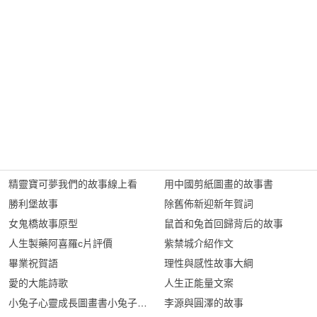
精靈寶可夢我們的故事線上看
用中國剪紙圖畫的故事書
勝利堡故事
除舊佈新迎新年賀詞
女鬼橋故事原型
鼠首和兔首回歸背后的故事
人生製藥阿喜羅c片評價
紫禁城介紹作文
畢業祝賀語
理性與感性故事大綱
愛的大能詩歌
人生正能量文案
小兔子心靈成長圖畫書小兔子戴眼鏡
李源與圓澤的故事