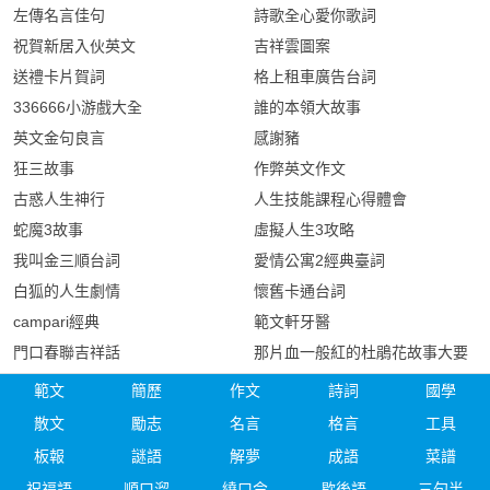
左傳名言佳句
詩歌全心愛你歌詞
祝賀新居入伙英文
吉祥雲圖案
送禮卡片賀詞
格上租車廣告台詞
336666小游戲大全
誰的本領大故事
英文金句良言
感謝豬
狂三故事
作弊英文作文
古惑人生神行
人生技能課程心得體會
蛇魔3故事
虛擬人生3攻略
我叫金三順台詞
愛情公寓2經典臺詞
白狐的人生劇情
懷舊卡通台詞
campari經典
範文軒牙醫
門口春聯吉祥話
那片血一般紅的杜鵑花故事大要
範文
簡歷
作文
詩詞
國學
散文
勵志
名言
格言
工具
板報
謎語
解夢
成語
菜譜
祝福語
順口溜
繞口令
歇後語
三句半