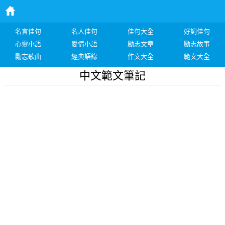
名言佳句
名人佳句
佳句大全
好詞佳句
心靈小語
愛情小語
勵志文章
勵志故事
勵志歌曲
經典語錄
作文大全
範文大全
中文範文筆記