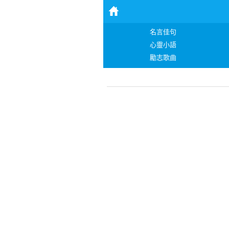
名言佳句
心靈小語
勵志歌曲