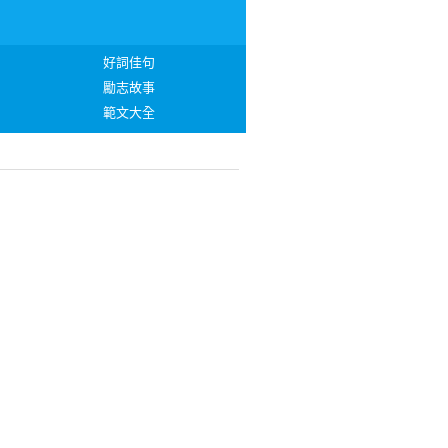
好詞佳句
勵志故事
範文大全