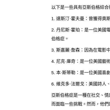
以下是一些具有亞斯伯格綜合
1.
達斯汀·霍夫曼
：曾獲得奧
2.
丹尼斯·霍珀
：是一位美國電
伯格症。
3.
斯嘉麗·詹森
：因為在電影
4.
尼克·庫奇
：是一位美國藝
5.
本·斯蒂勒
：是一位美國喜
6.
維克多·法爾戈
：美國詩人
亞斯伯格症是一種在社交、情
而面臨一些挑戰。然而，他們