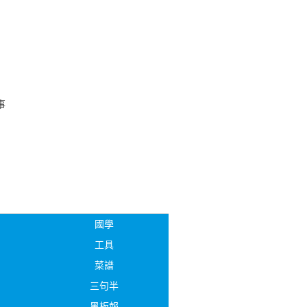
事
國學
工具
菜譜
三句半
黑板報