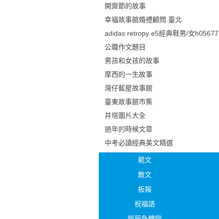
開齋節的故事
幸福故事館婚禮顧問.臺北
adidas retropy e5經典鞋男/女h05677
公職作文題目
男孩和女孩的故事
摩西的一生故事
灣仔藍屋故事館
臺東故事館市集
井塔圖片大全
過年的時候文章
中考必讀經典美文精選
範文
散文
板報
祝福語
腦筋急轉彎