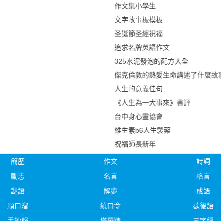
作文集小學生
文字故事板模板
圣誕節圣經祝福
追求名牌英語作文
325水泥發泡的配方大全
傑克倫敦的熱愛生命講述了什麼故
人生的意義佳句
《人生為一大事來》書評
台中身心靈協會
維生素b6人生製藥
祝福師長新年
簡歷
作文
詩詞
勵志
名言
格言
謎語
解夢
成語
順口溜
繞口令
歇後語
手抄報
塔羅牌
三字經