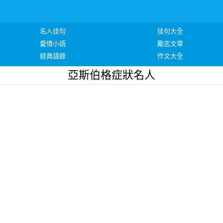
名人佳句
佳句大全
愛情小語
勵志文章
經典語錄
作文大全
亞斯伯格症狀名人