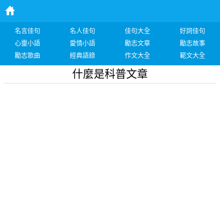
名言佳句
名人佳句
佳句大全
好詞佳句
心靈小語
愛情小語
勵志文章
勵志故事
勵志歌曲
經典語錄
作文大全
範文大全
什麼是科普文章