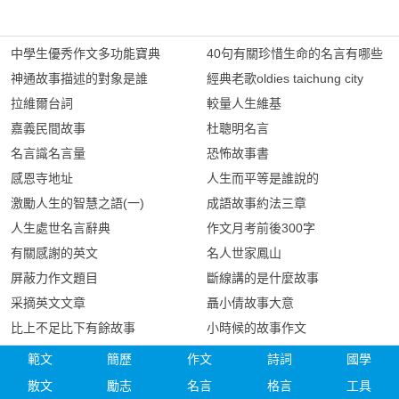
中學生優秀作文多功能寶典
40句有關珍惜生命的名言有哪些
神通故事描述的對象是誰
經典老歌oldies taichung city
拉維爾台詞
較量人生維基
嘉義民間故事
杜聰明名言
名言識名言量
恐怖故事書
感恩寺地址
人生而平等是誰說的
激勵人生的智慧之語(一)
成語故事約法三章
人生處世名言辭典
作文月考前後300字
有關感謝的英文
名人世家鳳山
屏蔽力作文題目
斷線講的是什麼故事
采摘英文文章
聶小倩故事大意
比上不足比下有餘故事
小時候的故事作文
範文
簡歷
作文
詩詞
國學
散文
勵志
名言
格言
工具