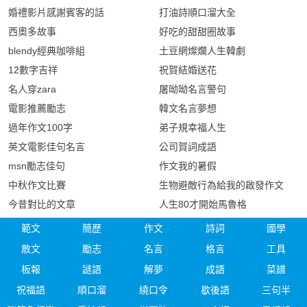
婚禮影片感謝賓客的話
打油詩順口溜大全
西奧多故事
好吃的甜甜圈故事
blendy經典咖啡組
土豆網燦爛人生韓劇
12數字吉祥
祝賀結婚送花
名人穿zara
屠呦呦名言警句
電影推薦勵志
韓文名言夢想
過年作文100字
弟子規幸福人生
英文電影佳句名言
公司賀詞成語
msn勵志佳句
作文我的暑假
中秋作文比賽
生物避敵行為給我的啟發作文
今昔對比的文章
人生80才開始馬魯格
範文
簡歷
作文
詩詞
國學
散文
勵志
名言
格言
工具
板報
謎語
解夢
成語
菜譜
祝福語
順口溜
繞口令
歇後語
三句半