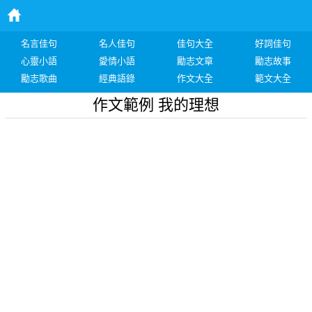
名言佳句
名人佳句
佳句大全
好詞佳句
心靈小語
愛情小語
勵志文章
勵志故事
勵志歌曲
經典語錄
作文大全
範文大全
作文範例 我的理想