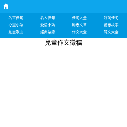
名言佳句
名人佳句
佳句大全
好詞佳句
心靈小語
愛情小語
勵志文章
勵志故事
勵志歌曲
經典語錄
作文大全
範文大全
兒童作文徵稿