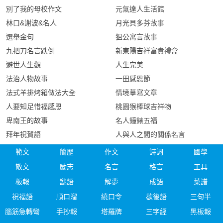
別了我的母校作文
元氣達人生活館
林口&謝波&名人
月光貝多芬故事
選舉金句
狙公寓言故事
九把刀名言跌倒
新東陽吉祥富貴禮盒
避世人生觀
人生完美
法治人物故事
一田感恩節
法式羊排烤箱做法大全
情境摹寫文章
人要知足惜福感恩
桃園猴棒球吉祥物
卑南王的故事
名人鐘錶五福
拜年祝賀語
人與人之間的關係名言
範文
簡歷
作文
詩詞
國學
散文
勵志
名言
格言
工具
板報
謎語
解夢
成語
菜譜
祝福語
順口溜
繞口令
歇後語
三句半
腦筋急轉彎
手抄報
塔羅牌
三字經
黑板報