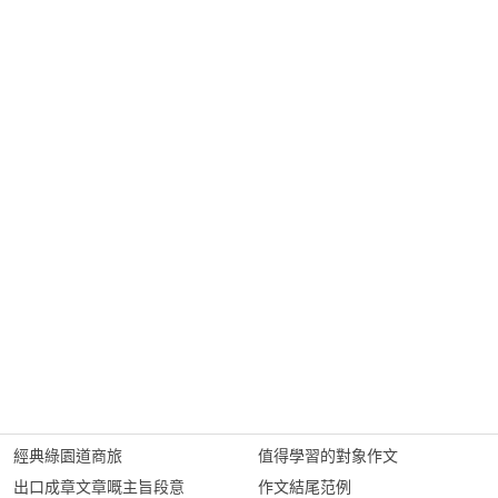
經典綠園道商旅
值得學習的對象作文
出口成章文章嘅主旨段意
作文結尾范例