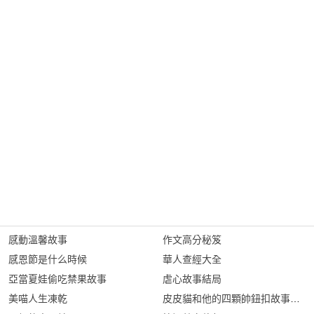
感動溫馨故事
作文高分秘笈
感恩節是什么時候
華人查經大全
亞當夏娃偷吃禁果故事
虐心故事結局
美喵人生凍乾
皮皮貓和他的四顆帥鈕扣故事內容