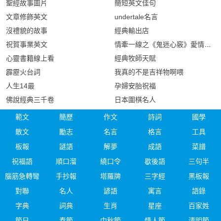
聖經故事圖片
簡短英文佳句
文章修飾英文
undertale名言
沒禮貌的故事
經典輸出店
祝賀事業英文
情牽一線之《鬼迷心竅》愛情故事
心靈書籍線上看
經典牧師天賦
霹靂火台詞
我真的不是吉祥物啊喂
人生14最
孕婦安胎祝福
佛說經典三千卷
日本圍棋名人
範文
簡歷
作文
詩詞
國學
散文
勵志
名言
格言
工具
板報
謎語
解夢
成語
菜譜
祝福語
順口溜
繞口令
歇後語
三句半
腦筋急轉彎
手抄報
塔羅牌
三字經
黑板報
對聯
名人
諺語
寓言
語錄
字典
詞典
生肖
星座
百家姓
節日
春節
中秋節
情人節
清明節