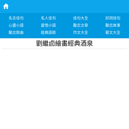
名言佳句
名人佳句
佳句大全
好詞佳句
心靈小語
愛情小語
勵志文章
勵志故事
勵志歌曲
經典語錄
作文大全
範文大全
劉繼卣繪畫經典酒泉