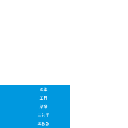
國學
工具
菜譜
三句半
黑板報