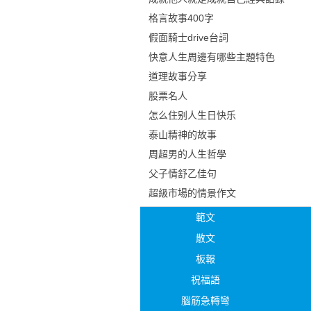
格言故事400字
假面騎士drive台詞
快意人生周邊有哪些主題特色
道理故事分享
股票名人
怎么住别人生日快乐
泰山精神的故事
周超男的人生哲學
父子情舒乙佳句
超級市場的情景作文
範文
散文
板報
祝福語
腦筋急轉彎