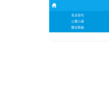
名言佳句
心靈小語
勵志歌曲