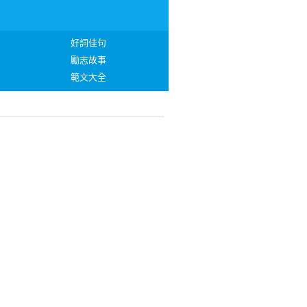
好詞佳句
勵志故事
範文大全