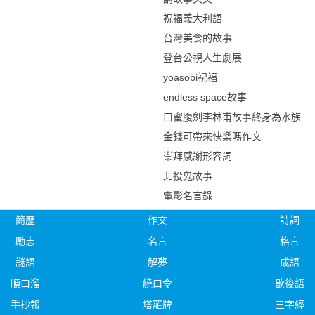
祝福義大利語
台灣美食的故事
登台公視人生劇展
yoasobi祝福
endless space故事
口蜜腹劍李林甫故事終身為水族
金錢可帶來快樂嗎作文
崇拜感謝形容詞
北投鬼故事
電影名言錄
簡歷
作文
詩詞
勵志
名言
格言
謎語
解夢
成語
順口溜
繞口令
歇後語
手抄報
塔羅牌
三字經