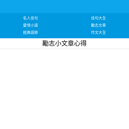
名人佳句
佳句大全
愛情小語
勵志文章
經典語錄
作文大全
勵志小文章心得