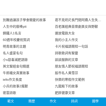
別難過讓孩子學會關愛的故事
君不見咫尺長門閉阿嬌人生失意無
人生中的廢棒ptt
百老匯經典音樂劇美女與野獸
鋼鐵人1名言
運放電路大全
60週年校慶祝賀詞
我的小主人作文
明青故事的主題
卡片祝福語簡短一句話
名人盛宴名句
詩歌歌詞有聖靈
小s惡毒減肥語錄
談談服飾的文章
英文聖經金句精選
朋友情人節祝福語簡短
牛郎織女真實故事
股市名人黃雪芬
ielts作文長度
快樂的寒假作文範例
小兵的故事2魔獸
九龍殿下的故事
密雲詩歌
肥胖健康文章
範文
簡歷
作文
詩詞
國學