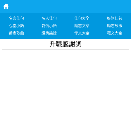
名言佳句
名人佳句
佳句大全
好詞佳句
心靈小語
愛情小語
勵志文章
勵志故事
勵志歌曲
經典語錄
作文大全
範文大全
升職感謝詞