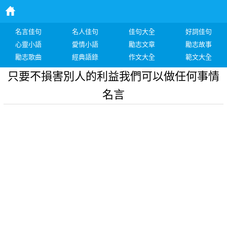
名言佳句
名人佳句
佳句大全
好詞佳句
心靈小語
愛情小語
勵志文章
勵志故事
勵志歌曲
經典語錄
作文大全
範文大全
只要不損害別人的利益我們可以做任何事情
名言