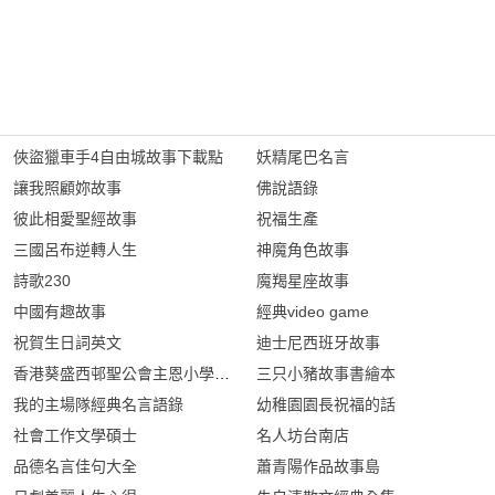
俠盜獵車手4自由城故事下載點
妖精尾巴名言
讓我照顧妳故事
佛說語錄
彼此相愛聖經故事
祝福生產
三國呂布逆轉人生
神魔角色故事
詩歌230
魔羯星座故事
中國有趣故事
經典video game
祝賀生日詞英文
迪士尼西班牙故事
香港葵盛西邨聖公會主恩小學作文
三只小豬故事書繪本
我的主場隊經典名言語錄
幼稚園園長祝福的話
社會工作文學碩士
名人坊台南店
品德名言佳句大全
蕭青陽作品故事島