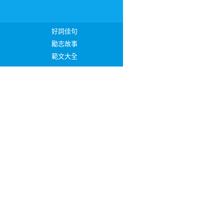
好詞佳句
勵志故事
範文大全