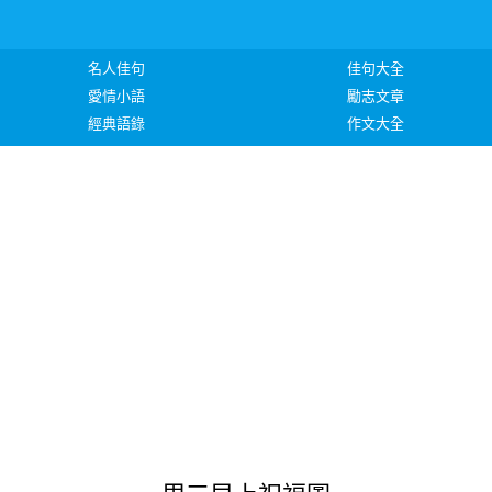
名人佳句
佳句大全
愛情小語
勵志文章
經典語錄
作文大全