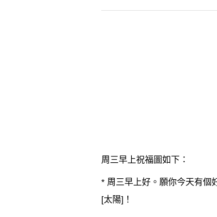
周三早上祝福圖如下：
*
周三早上好
。願你今天有個好
[太陽]！