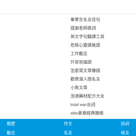
畢業生名言佳句
感謝老師歌詞
英文字句翻譯工具
危險心靈讀後感
工作勵志
升官祝福語
怎麼寫文章賺錢
歡樂滿人間名言
小魚文章
泡酒藥材配方大全
total war台詞
altis豪華經典雅緻
簡歷
作文
詩詞
勵志
名言
格言