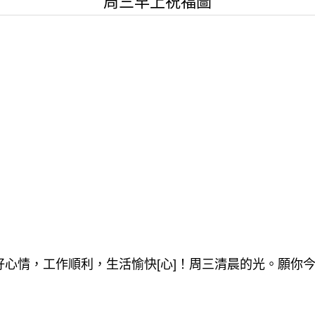
周三早上祝福圖
心情，工作順利，生活愉快[心]！
周三清晨的光
。願你