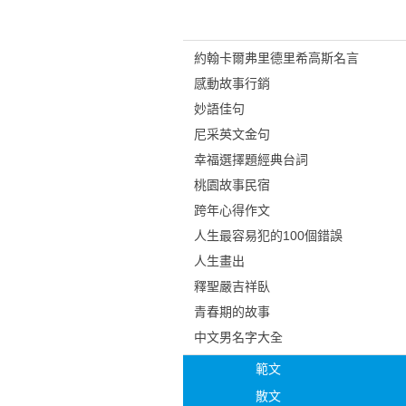
約翰卡爾弗里德里希高斯名言
感動故事行銷
妙語佳句
尼采英文金句
幸福選擇題經典台詞
桃園故事民宿
跨年心得作文
人生最容易犯的100個錯誤
人生畫出
釋聖嚴吉祥臥
青春期的故事
中文男名字大全
範文
散文