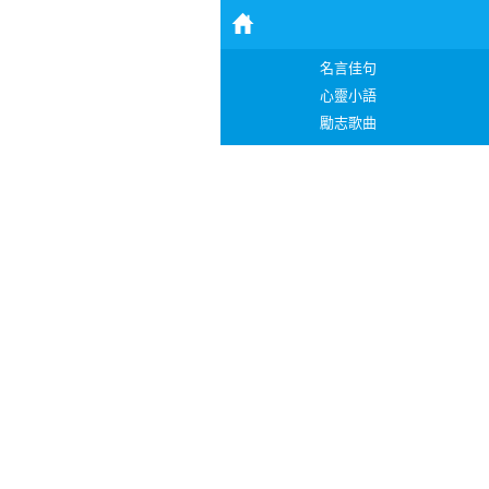
名言佳句
心靈小語
勵志歌曲