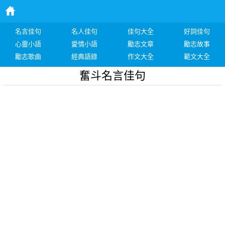
名言佳句
名人佳句
佳句大全
好詞佳句
心靈小語
愛情小語
勵志文章
勵志故事
勵志歌曲
經典語錄
作文大全
範文大全
奮斗名言佳句