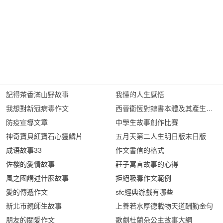
記得茶香滿山野故事
我懂的人生感悟
我想對新冠病毒作文
西晉衞恆對隸書本體及其產生背景
防疫宣導文章
中學生故事創作比賽
神奇寶貝紅寶石心靈鱗片
五月天第二人生明日版末日版
成语故事33
作文書信的格式
佐櫻的愛情故事
莊子寓言故事的心得
風之國講述什麼故事
拒絕吸毒作文範例
愛的傳遞作文
sfc經典游戲有哪些
新北市親師生故事
上善若水厚德載物天道酬勤金句
朋友的關愛作文
歌劇杜蘭朵公主故事大綱