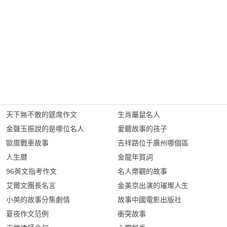
天下無不散的筵席作文
生肖屬鼠名人
金聲玉振說的是哪位名人
愛聽故事的孩子
歐厝戰車故事
吉祥路位于廣州哪個區
人生暦
金龍年賀詞
96英文指考作文
名人樂觀的故事
艾爾文團長名言
金美京出演的璀璨人生
小英的故事分集劇情
故事中國電影出版社
夏夜作文范例
衝突故事