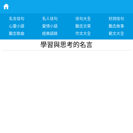
名言佳句
名人佳句
佳句大全
好詞佳句
心靈小語
愛情小語
勵志文章
勵志故事
勵志歌曲
經典語錄
作文大全
範文大全
學習與思考的名言