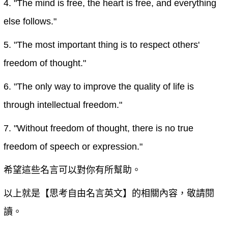
4. "The mind is free, the heart is free, and everything
else follows."
5. "The most important thing is to respect others'
freedom of thought."
6. "The only way to improve the quality of life is
through intellectual freedom."
7. "Without freedom of thought, there is no true
freedom of speech or expression."
希望這些名言可以對你有所幫助。
以上就是【
思考自由名言英文
】的相關內容，敬請閱
讀。