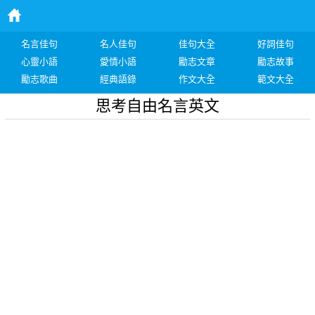
名言佳句
名人佳句
佳句大全
好詞佳句
心靈小語
愛情小語
勵志文章
勵志故事
勵志歌曲
經典語錄
作文大全
範文大全
思考自由名言英文