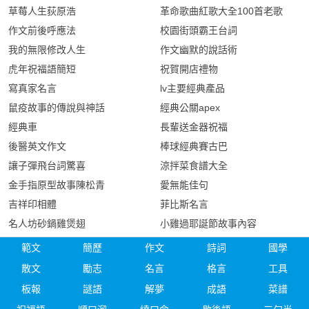
草莓人生荻原浩
革命歌曲紅歌大全100首老歌
作文前後呼應法
校園街頭霸王台詞
我的無限修改人生
作文幽默的說話術
虎年祝福語簡短
祝賀開店禮物
寫真家名言
lv主要經典產品
鼠疫故事的傳說與神話
經典公關apex
經典車
長輩送金器祝福
後醫英文作文
棒球經典賽古巴
讓子彈飛台詞驚喜
涼拌菜食譜大全
金手指原型故事陳松青
愛無能佳句
吉祥印相體
菲比斯名言
名人坊砂鍋雞煲翅
小雞過耶誕節故事內容
範文
簡歷
作文
詩詞
國學
散文
勵志
名言
格言
工具
板報
謎語
解夢
成語
菜譜