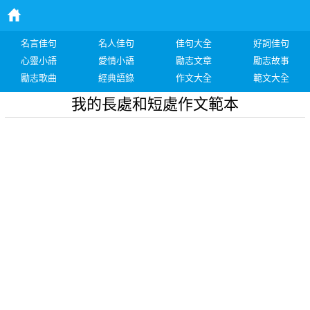
名言佳句
名人佳句
佳句大全
好詞佳句
心靈小語
愛情小語
勵志文章
勵志故事
勵志歌曲
經典語錄
作文大全
範文大全
我的長處和短處作文範本