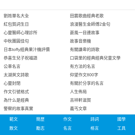
劉姓單名大全
田震歌曲經典老歌
紅包賀詞生日
浪漫醫生金師傅2金句
心靈醫師心理診所
蒼風一目連故事
中秋團圓佳句
故事音樂機
日本toffy經典果汁機評價
有關謙卑的詩歌
恭喜生兒子祝福語
口袋里的經典經典兒童文學
公車名言
有方法的名言
太湖英文詩歌
仰望作文800字
心靈封閉
有關於分享的名言
作文引號格式
人生佈局
為什么是經典
吉祥軒滋賀
警察的故事真實
義丐文章
範文
簡歷
作文
詩詞
國學
散文
勵志
名言
格言
工具