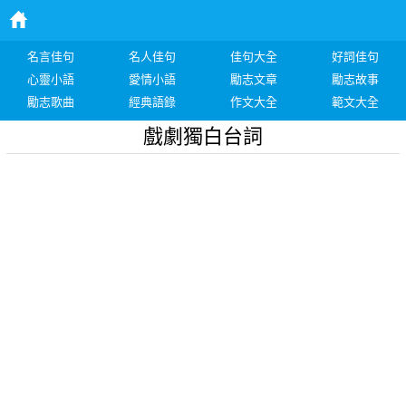
名言佳句
名人佳句
佳句大全
好詞佳句
心靈小語
愛情小語
勵志文章
勵志故事
勵志歌曲
經典語錄
作文大全
範文大全
戲劇獨白台詞