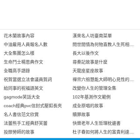
花木蘭故事內容
漢來名人坊臺南菜單
中油雇用人員報名人數
問世間情為何物直教人生死相許歌
大全集團怎么樣
長大以後作文
生命鬥士楊恩典作文
尋秦記故事是什麼
全職高手語錄
天龍座星座故事
祝賀當選立法會議員賀詞
禪宗六祖慧能大師明心見性的故事
給同事的祝福語英文
改變你人生的管理全集
gagmode笑話大全
102年基測作文範例
coach經典pvc信封式壓釦長夾
成全原唱的故事
名人書信范文欣賞
贖罪故事
法蕾熊手工經典舒芙蕾
快樂老年人生哲理枕邊書
投醪勞師的故事
杜子春如何將人生的富貴利達視為