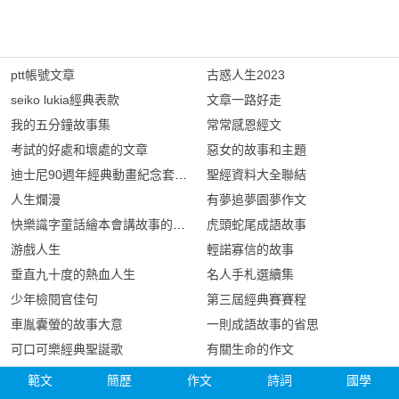
ptt帳號文章
古惑人生2023
seiko lukia經典表款
文章一路好走
我的五分鐘故事集
常常感恩經文
考試的好處和壞處的文章
惡女的故事和主題
迪士尼90週年經典動畫紀念套裝dvd
聖經資料大全聯結
人生爛漫
有夢追夢園夢作文
快樂識字童話繪本會講故事的壁爐
虎頭蛇尾成語故事
游戲人生
輕諾寡信的故事
垂直九十度的熱血人生
名人手札選續集
少年檢閱官佳句
第三屆經典賽賽程
車胤囊螢的故事大意
一則成語故事的省思
可口可樂經典聖誕歌
有關生命的作文
範文
簡歷
作文
詩詞
國學