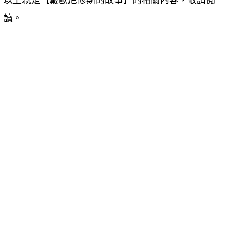
以上就是【
戴歐尼修斯的故事
】的相關內容，敬請閱
讀。