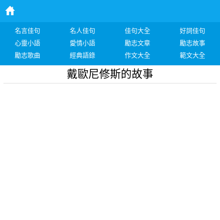
名言佳句
名人佳句
佳句大全
好詞佳句
心靈小語
愛情小語
勵志文章
勵志故事
勵志歌曲
經典語錄
作文大全
範文大全
戴歐尼修斯的故事