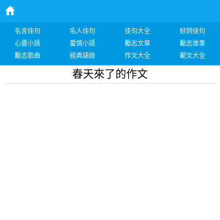
名言佳句
名人佳句
佳句大全
好詞佳句
心靈小語
愛情小語
勵志文章
勵志故事
勵志歌曲
經典語錄
作文大全
範文大全
春天來了的作文