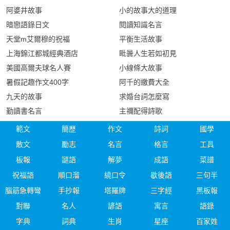
阿婆井故事
小的故事大的道理
暗戀語錄日文
閱讀知識名言
天堂m艾爾穆的祝福
平衡生活故事
上海錦江都城經典酒店
毗曇人生若如初見
美國高爾夫球名人賽
小線條大故事
暑假記趣作文400字
阿千的繳費大全
九天的故事
求婚台詞怎麼寫
勤讀書名言
主禰配得詩歌
範文
簡歷
作文
詩詞
國學
散文
勵志
名言
格言
工具
板報
謎語
解夢
成語
菜譜
祝福語
順口溜
繞口令
歇後語
三句半
腦筋急轉彎
手抄報
塔羅牌
三字經
黑板報
對聯
名人
諺語
寓言
語錄
字典
詞典
生肖
星座
百家姓