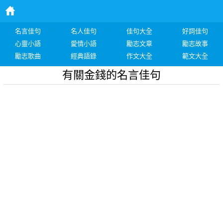
名言佳句
名人佳句
佳句大全
好詞佳句
心靈小語
愛情小語
勵志文章
勵志故事
勵志歌曲
經典語錄
作文大全
範文大全
有關金錢的名言佳句