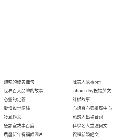
詩魂的優美佳句
睡美人故事ppt
世界百大品牌的故事
labour day祝福英文
心靈的定義
計謀故事
愛情厭世語錄
心語身心靈推廣中心
冷風作文
燕歸人出場台詞
急診室故事百度
科學名人堂達爾文
農歷新年祝福語圖片
祝福新婚經文