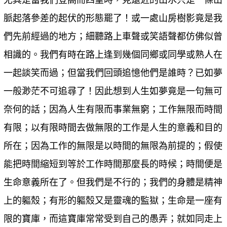
尤其是當我們登高而四望時，見遠近的山水只是一條山
脈起落參差的起伏的形態罷了！或一處山房樹影竟是我
們先前經過的地方；細聽路上車聲或笑語聲都仿佛似曾
相識的。我們有時在路上逢到幾個同鄉或同學或熟人在
一起談笑而過；但當我們回頭追憶他們是誰時？已如夢
一般渺茫不可追尋了！因此想到人生如夢竟是一句無可
奈何的話；因為人生有限而事業無窮；工作無限而時間
有限；以有限時間去做無限的工作是人生的意義和目的
所在；因為工作的無限是以時間的無限為前提的；假使
能把時間縮短到等於工作時間那麼長的時候；時間便是
生命意義所在了。但我們是不行的；我們的身體是精神
上的軀殼；有形的軀殼又是靈魂的監獄；生命是一座有
限的寶庫，而這寶庫常常受到自己的愚弄；就如同走上