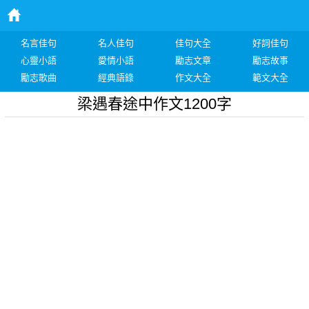
名言佳句
名人佳句
佳句大全
好詞佳句
心靈小語
愛情小語
勵志文章
勵志故事
勵志歌曲
經典語錄
作文大全
範文大全
梁遇春途中作文1200字