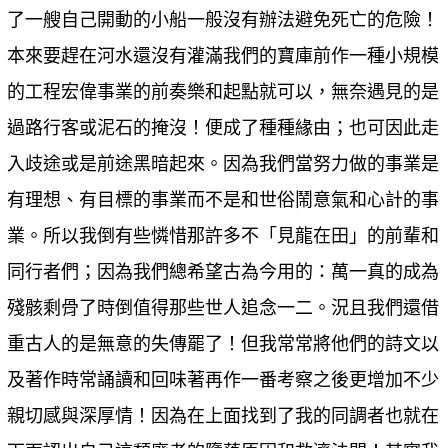
了一艘自己開動的小船一般沒有辦法避免死亡的危險！
本來要趕在河水還沒有灌滿我們的寶庫前作一種小規模
的工程宏偉事業的前奏樂和起點就可以，無奈遇見的是
過路行客或泥石的掩沒！便成了種種緣由；也可因此走
入歧途或是前途黑暗起來。因為我們當努力做的事業是
有理想、有目標的事業而不是和世俗鬧意氣和心計的事
業。所以我倒有些憐惜那許多不「見龍在田」的前輩和
同行者們；因為我們總希望古為今用的：萬一真的成為
殘骸剩骨了時倒值得那些世人追念一二。況且我們還借
重古人的是無意的失傳罷了！但我常常將他們的詩文以
及著作時常誦讀和回味著再作一番考察之後更增加不少
親切感與深厚情！因為在上面找到了我的同調者也就在