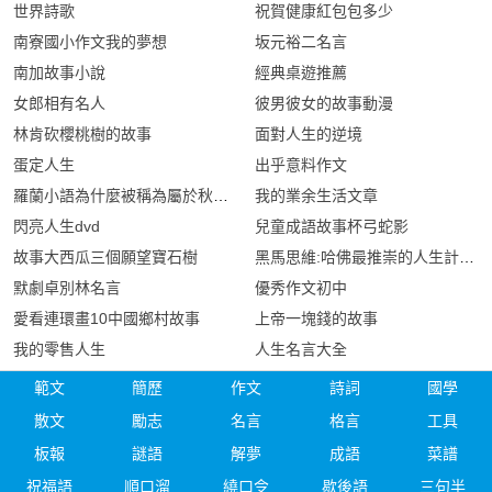
世界詩歌
祝賀健康紅包包多少
南寮國小作文我的夢想
坂元裕二名言
南加故事小說
經典桌遊推薦
女郎相有名人
彼男彼女的故事動漫
林肯砍櫻桃樹的故事
面對人生的逆境
蛋定人生
出乎意料作文
羅蘭小語為什麼被稱為屬於秋天的作家
我的業余生活文章
閃亮人生dvd
兒童成語故事杯弓蛇影
故事大西瓜三個願望寶石樹
黑馬思維:哈佛最推崇的人生計畫
默劇卓別林名言
優秀作文初中
愛看連環畫10中國鄉村故事
上帝一塊錢的故事
我的零售人生
人生名言大全
範文
簡歷
作文
詩詞
國學
散文
勵志
名言
格言
工具
板報
謎語
解夢
成語
菜譜
祝福語
順口溜
繞口令
歇後語
三句半