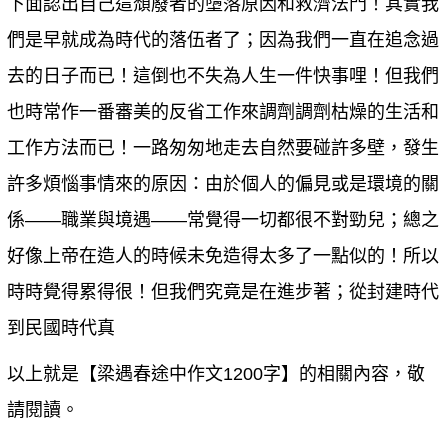
下面認出自己這頹廢者的墮落原因和救濟法門！其實我
們是早就成為時代的落伍者了；因為我們一直在追念過
去的日子而已！這倒也不失為人生一件快事哩！但我們
也時常作一番審美的反省工作來調劑調劑枯燥的生活和
工作方法而已！一路匆匆地走去自然要碰許多壁，發生
許多煩惱事情來的原因：由於個人的偏見或是環境的關
係——職業與境遇——常覺得一切都很不對勁兒；總之
好像上帝在造人的時候未免造得太多了一點似的！所以
時時覺得累得很！但我們究竟是在進步著；從封建時代
到民國時代真
以上就是【
梁遇春途中作文1200字
】的相關內容，敬
請閱讀。