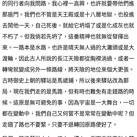
的同行者向我問路，我心裡一高興，也許就要帶他們進
那扇門。我們也不管是天王殿或是十八層地獄，也投進
去鬧他一天，自己死後，就給它坍塌了或是化成灰也就
不朽了。但我倘若先坍了，這番精神也就無從發揮出
來。一路本是水路，也許是晴天無人過的大灘頭或是大
渡輪，因此古人所說的長江天險都從胸襟淌過，或者一
轉彎就變成另外一條路線，將天險的地位來個大更張。
古時御史上朝的驛站是馬遞鋪，所以後來驛站改為郵
局。現在我們走的是馬路，但有時也難免有走錯路的時
候。這原是無可避免的事，因為宇宙是一大舞台，一切
都在變動中，我們自己又何嘗不是常常在變動中呢？但
走錯了路也不要緊，只要不退轉回原路便好了。