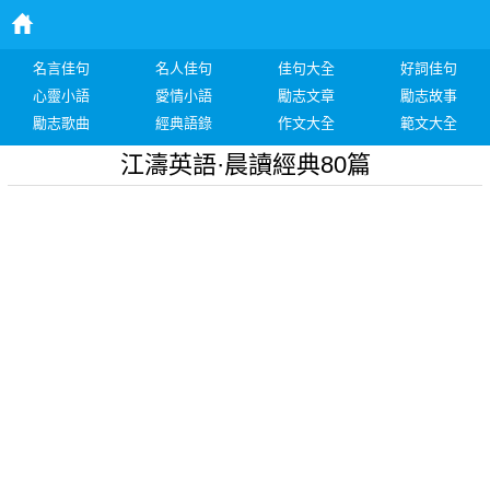
名言佳句
名人佳句
佳句大全
好詞佳句
心靈小語
愛情小語
勵志文章
勵志故事
勵志歌曲
經典語錄
作文大全
範文大全
江濤英語·晨讀經典80篇