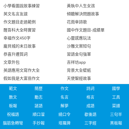
小學看圖說故事練習
黃執中人生女孩
英文名言友誼
傾聽解決問題故事
作文題目走過範例
花雨傘詩歌
醒吾科大全時實習
國中作文題目-成績單
幸福作文450字
心靈感應玩法
龐貝城的末日故事
沙雕文案短句
恭喜升遷賀詞
習語金句強軍
文章外包
吉祥坊app
英語應用文寫作大全
背景大全壁紙
假如我是大富翁作文
天使聖經故事
範文
簡歷
作文
詩詞
國學
散文
勵志
名言
格言
工具
板報
謎語
解夢
成語
菜譜
祝福語
順口溜
繞口令
歇後語
三句半
腦筋急轉彎
手抄報
塔羅牌
三字經
黑板報