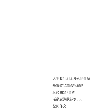
人生勝利組金湯匙是什麼
基督教父親節祝賀詞
玩命關頭7台詞
活動感謝狀范例doc
記閒作文