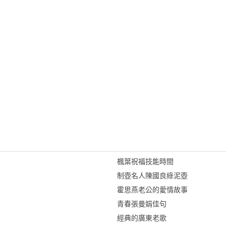
楓葉祝福技能時間
制壺名人陳國良綠泥壺
霍思燕老公的愛情故事
青春張曼娟佳句
經典的廣東老歌