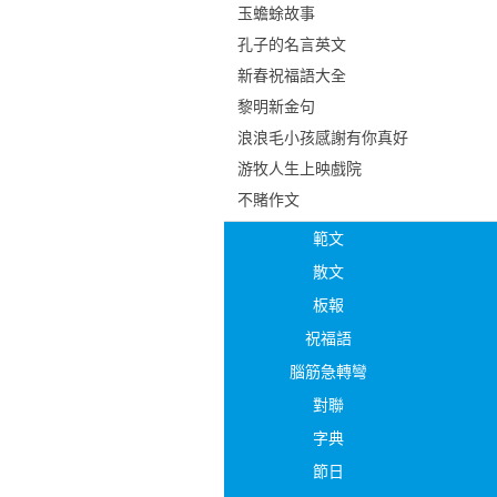
玉蟾蜍故事
孔子的名言英文
新春祝福語大全
黎明新金句
浪浪毛小孩感謝有你真好
游牧人生上映戲院
不賭作文
範文
散文
板報
祝福語
腦筋急轉彎
對聯
字典
節日