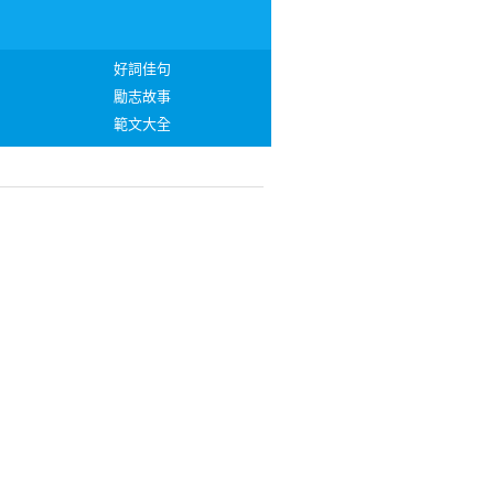
好詞佳句
勵志故事
範文大全