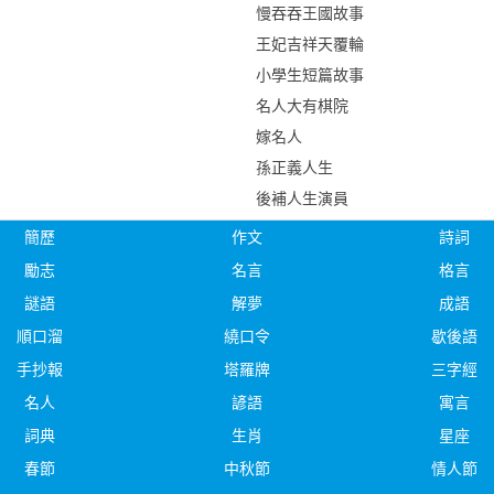
慢吞吞王國故事
王妃吉祥天覆輪
小學生短篇故事
名人大有棋院
嫁名人
孫正義人生
後補人生演員
簡歷
作文
詩詞
勵志
名言
格言
謎語
解夢
成語
順口溜
繞口令
歇後語
手抄報
塔羅牌
三字經
名人
諺語
寓言
詞典
生肖
星座
春節
中秋節
情人節