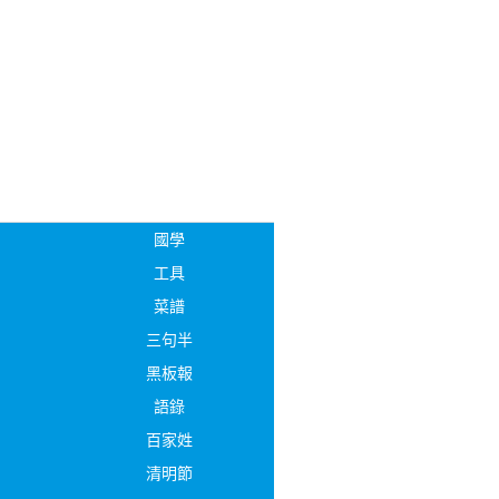
國學
工具
菜譜
三句半
黑板報
語錄
百家姓
清明節