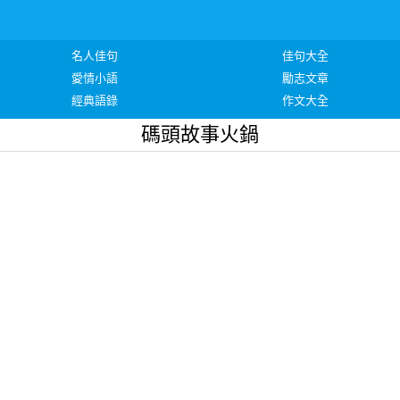
名人佳句
佳句大全
愛情小語
勵志文章
經典語錄
作文大全
碼頭故事火鍋