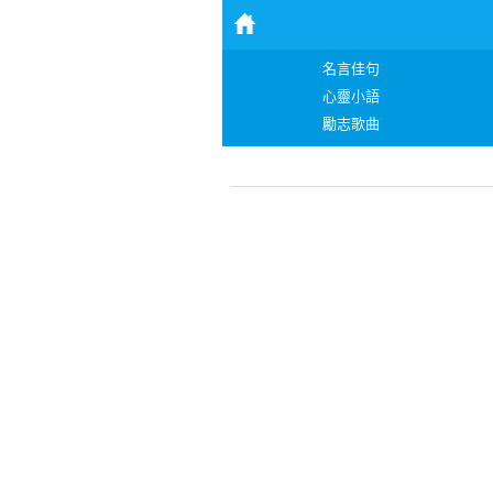
名言佳句
心靈小語
勵志歌曲