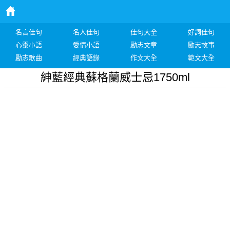
名言佳句
名人佳句
佳句大全
好詞佳句
心靈小語
愛情小語
勵志文章
勵志故事
勵志歌曲
經典語錄
作文大全
範文大全
紳藍經典蘇格蘭威士忌1750ml