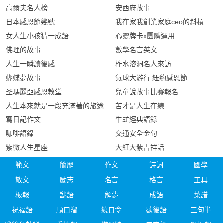
高爾夫名人榜
安西府故事
日本感恩節幾號
我在家我創業家庭ceo的斜槓人生
女人生小孩猜一成語
心靈牌卡x團體運用
佛理的故事
數學名言英文
人生一瞬讀後感
柞水溶洞名人來訪
蝴蝶夢故事
氣球大游行:紐約感恩節
圣瑪麗亞感恩教堂
兒童說故事比賽報名
人生本來就是一段充滿著的旅途
苦才是人生在線
寫日記作文
牛虻經典語錄
咖啡語錄
交通安全金句
紫微人生星座
大紅大紫吉祥話
範文
簡歷
作文
詩詞
國學
散文
勵志
名言
格言
工具
板報
謎語
解夢
成語
菜譜
祝福語
順口溜
繞口令
歇後語
三句半