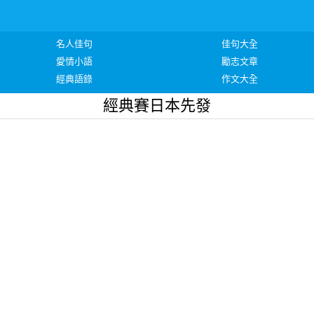
名人佳句
佳句大全
愛情小語
勵志文章
經典語錄
作文大全
經典賽日本先發