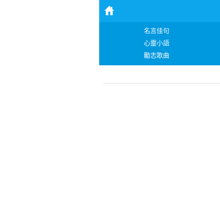
名言佳句
心靈小語
勵志歌曲