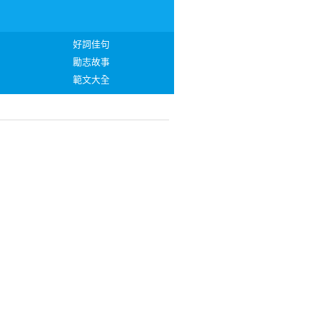
好詞佳句
勵志故事
範文大全