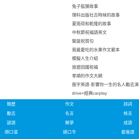
兔子狐狸故事
理科出版社古時候的故事
夏雨荷和乾隆的故事
中秋節祝福語英文
聖誕祝賀句
我最愛吃的水果作文範本
模擬人生介紹
旅遊回國祝福
孝順的作文大綱
振宇英語·影響你一生的名人勵志演
drive+經典carplay
簡歷
作文
詩詞
勵志
名言
格言
謎語
解夢
成語
順口溜
繞口令
歇後語