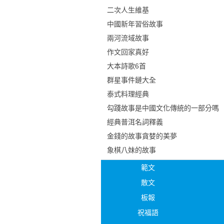
二次人生維基
中國新年習俗故事
兩河流域故事
作文回家真好
大本詩歌6首
群星事件鏈大全
泰式料理經典
勾踐故事是中國文化傳統的一部分嗎
經典普洱名詞釋義
金錢的故事貪婪的美夢
象棋八妹的故事
範文
散文
板報
祝福語