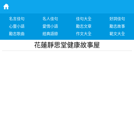
名言佳句
名人佳句
佳句大全
好詞佳句
心靈小語
愛情小語
勵志文章
勵志故事
勵志歌曲
經典語錄
作文大全
範文大全
花蓮靜思堂健康故事屋