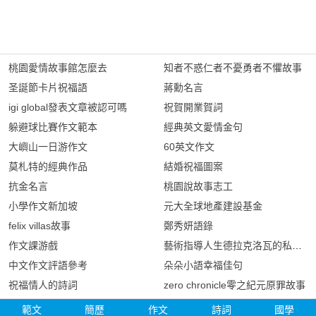
桃園愛情故事館怎麼去
知者不惑仁者不憂勇者不懼故事
圣誕節卡片祝福語
蔣勳名言
igi global發表文章被認可嗎
祝賀開業賀詞
躲避球比賽作文範本
經典英文愛情金句
大嶼山一日游作文
60英文作文
莫札特的經典作品
結婚祝福圖案
抗金名言
桃園說故事志工
小學作文新加坡
元大全球地產建設基金
felix villas故事
鄭秀妍語錄
作文課游戲
藝術指導人生德拉克洛瓦的私人日
中文作文評語參考
朵朵小語幸福佳句
祝福情人的詩詞
zero chronicle零之紀元原罪故事
範文
簡歷
作文
詩詞
國學