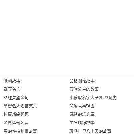
能劇故事
品格關懷故事
戴笠名言
傅說公主的故事
圣經失望金句
小孩取名字大全2022屬虎
學習名人名言英文
悲傷故事韓國
故事新編起死
感動的話文章
金庸佳句名言
生死環線故事
馬的性格動畫故事
環游世界八十天的故事