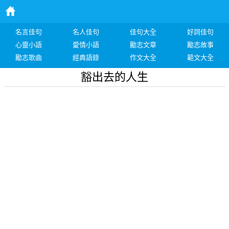
名言佳句
名人佳句
佳句大全
好詞佳句
心靈小語
愛情小語
勵志文章
勵志故事
勵志歌曲
經典語錄
作文大全
範文大全
豁出去的人生