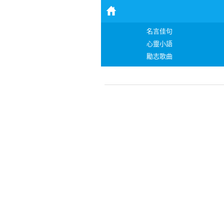
名言佳句
心靈小語
勵志歌曲