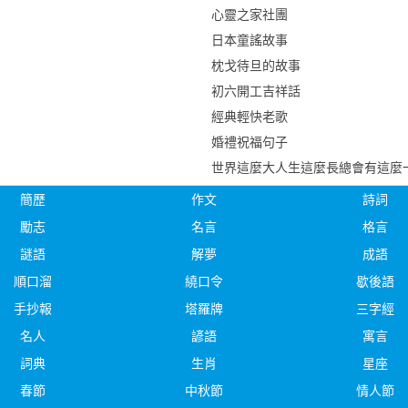
心靈之家社團
日本童謠故事
枕戈待旦的故事
初六開工吉祥話
經典輕快老歌
婚禮祝福句子
世界這麼大人生這麼長總會有這麼
簡歷
作文
詩詞
勵志
名言
格言
謎語
解夢
成語
順口溜
繞口令
歇後語
手抄報
塔羅牌
三字經
名人
諺語
寓言
詞典
生肖
星座
春節
中秋節
情人節