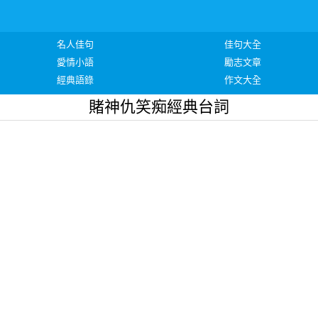
名人佳句
佳句大全
愛情小語
勵志文章
經典語錄
作文大全
賭神仇笑痴經典台詞