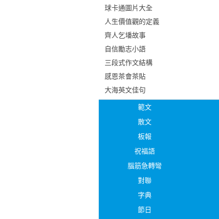
球卡通圖片大全
人生價值觀的定義
齊人乞墦故事
自信勵志小語
三段式作文結構
感恩茶會茶貼
大海英文佳句
範文
散文
板報
祝福語
腦筋急轉彎
對聯
字典
節日