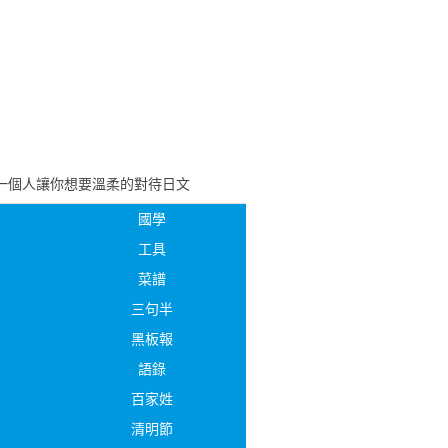
一個人讓你想要溫柔的對待日文
國學
工具
菜譜
三句半
黑板報
語錄
百家姓
清明節