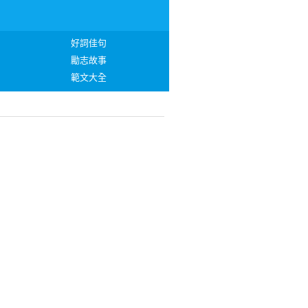
好詞佳句
勵志故事
範文大全