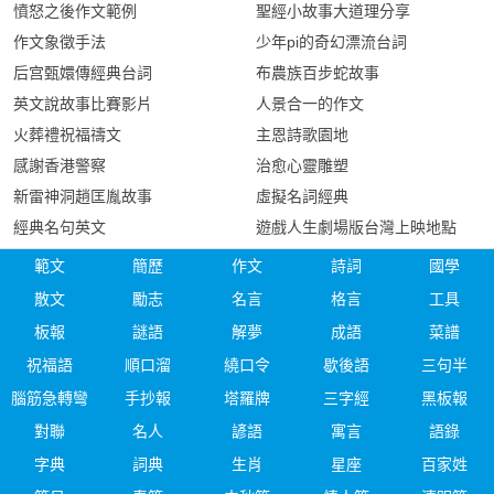
憤怒之後作文範例
聖經小故事大道理分享
作文象徵手法
少年pi的奇幻漂流台詞
后宫甄嬛傳經典台詞
布農族百步蛇故事
英文說故事比賽影片
人景合一的作文
火葬禮祝福禱文
主恩詩歌園地
感謝香港警察
治愈心靈雕塑
新雷神洞趙匡胤故事
虛擬名詞經典
經典名句英文
遊戲人生劇場版台灣上映地點
範文
簡歷
作文
詩詞
國學
散文
勵志
名言
格言
工具
板報
謎語
解夢
成語
菜譜
祝福語
順口溜
繞口令
歇後語
三句半
腦筋急轉彎
手抄報
塔羅牌
三字經
黑板報
對聯
名人
諺語
寓言
語錄
字典
詞典
生肖
星座
百家姓