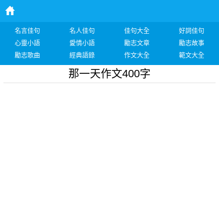
名言佳句
名人佳句
佳句大全
好詞佳句
心靈小語
愛情小語
勵志文章
勵志故事
勵志歌曲
經典語錄
作文大全
範文大全
那一天作文400字