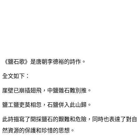
《鹽石歌》是唐朝李德裕的詩作。
全文如下：
崖壁已崩插翅飛，中鹽雜石難別推。
鹽工鹽吏莫相忽，石鹽併入此山歸。
此詩描寫了開採鹽石的艱難和危險，同時也表達了對自
然資源的保護和珍惜的思想。