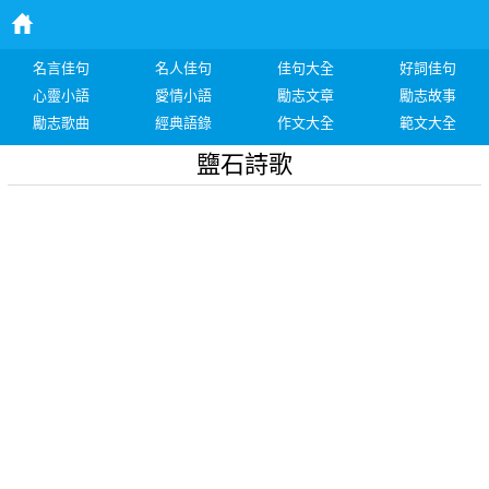
名言佳句
名人佳句
佳句大全
好詞佳句
心靈小語
愛情小語
勵志文章
勵志故事
勵志歌曲
經典語錄
作文大全
範文大全
鹽石詩歌