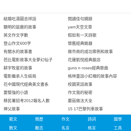
結婚吃湯圓吉祥話
閱讀佳句摘錄
聰明的鼠鹿的故事
yam天空文章
英文作文字數
假如有一天詩歌
登山作文600字
懷舊經典銘器
有關水的故事書
做市商的成功案例和故事
芭比電影故事大全夢幻仙子
花蓮凱悅經典飯店
耕宇牧星的故事
guns n roses經典歌曲
電影繼承人生結局
格林童話小紅帽的故事內容
花中國現代經典美文書系
校園笑話故事
要堅強的小語
作文我的秘密
移民署招考2012報名人數
蘑菇做法大全
神父故事
15 17巴黎列車故事
範文
簡歷
作文
詩詞
國學
散文
勵志
名言
格言
工具