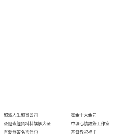
超派人生超哥公司
霍金十大金句
圣經查經資料料講解大全
中壢心情語錄工作室
有愛無礙名言佳句
基督教祝福卡