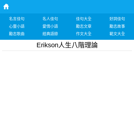
名言佳句
名人佳句
佳句大全
好詞佳句
心靈小語
愛情小語
勵志文章
勵志故事
勵志歌曲
經典語錄
作文大全
範文大全
Erikson人生八階理論