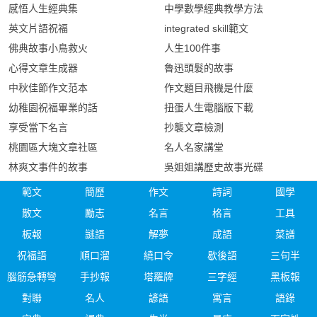
感悟人生經典集
中學數學經典教學方法
英文片語祝福
integrated skill範文
佛典故事小鳥救火
人生100件事
心得文章生成器
魯迅頭髮的故事
中秋佳節作文范本
作文題目飛機是什麼
幼稚園祝福畢業的話
扭蛋人生電腦版下載
享受當下名言
抄襲文章檢測
桃園區大塊文章社區
名人名家講堂
林爽文事件的故事
吳姐姐講歷史故事光碟
範文
簡歷
作文
詩詞
國學
散文
勵志
名言
格言
工具
板報
謎語
解夢
成語
菜譜
祝福語
順口溜
繞口令
歇後語
三句半
腦筋急轉彎
手抄報
塔羅牌
三字經
黑板報
對聯
名人
諺語
寓言
語錄