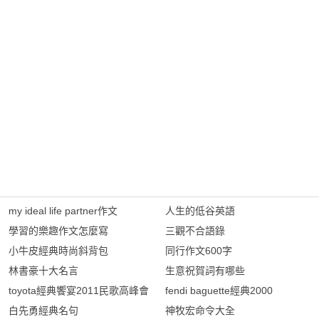
my ideal life partner作文
人生的低谷英語
學習的樂趣作文怎麼寫
三觀不合語錄
小牛皮經典時尚斜背包
同行作文600字
林書豪十大名言
生意祝賀詞有哪些
toyota經典饗宴2011民歌高峰會
fendi baguette經典2000
白先勇經典名句
神牧宏命令大全