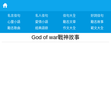
名言佳句
名人佳句
佳句大全
好詞佳句
心靈小語
愛情小語
勵志文章
勵志故事
勵志歌曲
經典語錄
作文大全
範文大全
God of war戰神故事