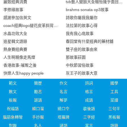
麗致經典消費
tvb藝人變臉大全楊怡幾乎面目全非
李修緣故事
brahms sonata op3故事
感謝參加信英文
詩歌你屬我我屬你
coach經典logo緹花皮革斜背相機包
法拉第的故事心得
水晶功效大全
我有我心底故事
追星韓文語錄
春回堂有什麼經典的藥材舖
熱身賽經典賽
雙子座的故事由來
人生啊親像走馬燈
那故事莊園
香港故事-璀璨之後
中秋節習俗故事
快樂人生happy people
灰王子的故事大意
範文
簡歷
作文
詩詞
國學
散文
勵志
名言
格言
工具
板報
謎語
解夢
成語
菜譜
祝福語
順口溜
繞口令
歇後語
三句半
腦筋急轉彎
手抄報
塔羅牌
三字經
黑板報
對聯
名人
諺語
寓言
語錄