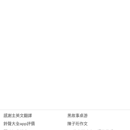
感謝主英文翻譯
黑故事桌游
鈴聲大全app評價
陳子珩作文