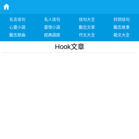
名言佳句
名人佳句
佳句大全
好詞佳句
心靈小語
愛情小語
勵志文章
勵志故事
勵志歌曲
經典語錄
作文大全
範文大全
Hook文章