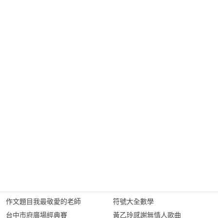
作文題目我最敬愛的老師
符號大全數學
台中市府廣場經典賽
黃乙玲感謝無情人歌曲