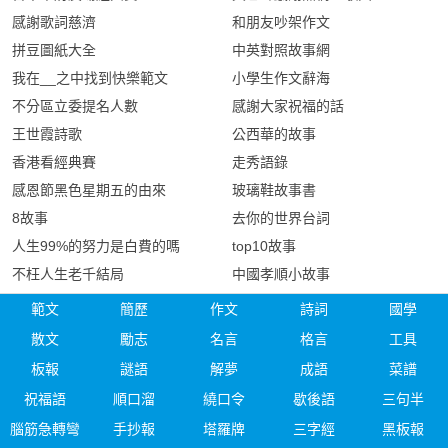
感謝歌詞慈濟
和朋友吵架作文
拼豆圖紙大全
中英對照故事網
我在__之中找到快樂範文
小學生作文辭海
不分區立委提名人數
感謝大家祝福的話
王世霞詩歌
公西華的故事
香港看經典賽
走秀語錄
感恩節黑色星期五的由來
玻璃鞋故事書
8故事
去你的世界台詞
人生99%的努力是白費的嗎
top10故事
不枉人生老千結局
中國孝順小故事
範文
簡歷
作文
詩詞
國學
散文
勵志
名言
格言
工具
板報
謎語
解夢
成語
菜譜
祝福語
順口溜
繞口令
歇後語
三句半
腦筋急轉彎
手抄報
塔羅牌
三字經
黑板報