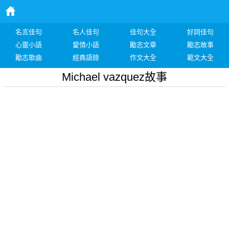
名言佳句
名人佳句
佳句大全
好詞佳句
心靈小語
愛情小語
勵志文章
勵志故事
勵志歌曲
經典語錄
作文大全
範文大全
Michael vazquez故事