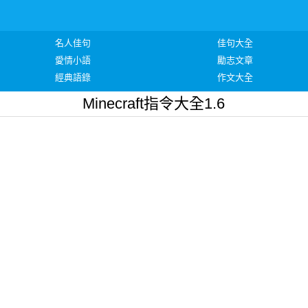
名人佳句
佳句大全
愛情小語
勵志文章
經典語錄
作文大全
Minecraft指令大全1.6