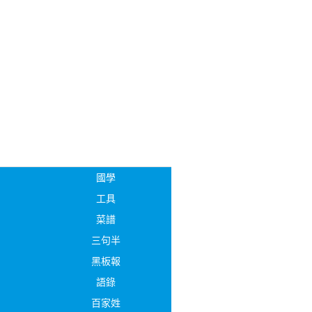
國學
工具
菜譜
三句半
黑板報
語錄
百家姓