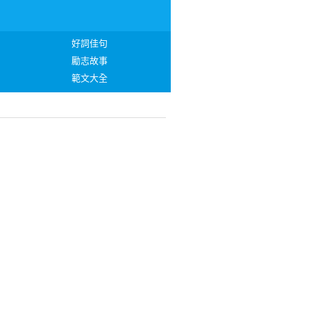
好詞佳句
勵志故事
範文大全