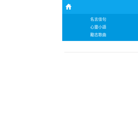
名言佳句
心靈小語
勵志歌曲