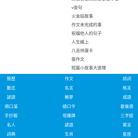
v金句
火金姑故事
作文未完成的事
祝福他人的句子
人生線上
八吉祥唐卡
振作文
短篇小故事大道理
簡歷
作文
詩詞
勵志
名言
格言
謎語
解夢
成語
順口溜
繞口令
歇後語
手抄報
塔羅牌
三字經
名人
諺語
寓言
詞典
生肖
星座