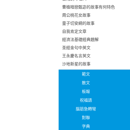
曹植暗戀甄宓的故事有何特色
周公桃花女故事
童子切安綱的故事
自我肯定文章
經濟法基礎經典題解
圣經金句中英文
王永慶名言英文
沙地新星的故事
範文
散文
板報
祝福語
腦筋急轉彎
對聯
字典