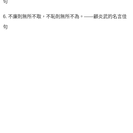
句
6. 不廉則無所不取，不恥則無所不為。——顧炎武的名言佳
句