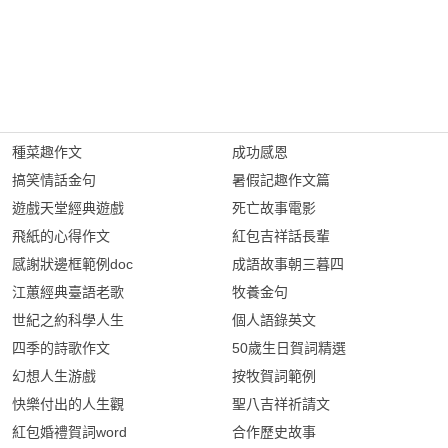
種菜趣作文
成功感恩
搞笑情話金句
暑假記趣作文篇
遊戲天堂經典遊戲
死亡故事電影
飛紙的心得作文
紅包吉祥話長輩
感謝狀邊框範例doc
成語故事朝三暮四
江蕙經典臺語老歌
牧養金句
世紀之約科學人生
個人語錄英文
四季的詩歌作文
50歲生日賀詞精選
幻想人生游戲
按牧賀詞範例
快樂付出的人生觀
聖八吉祥祈請文
紅包婚禮賀詞word
合作歷史故事