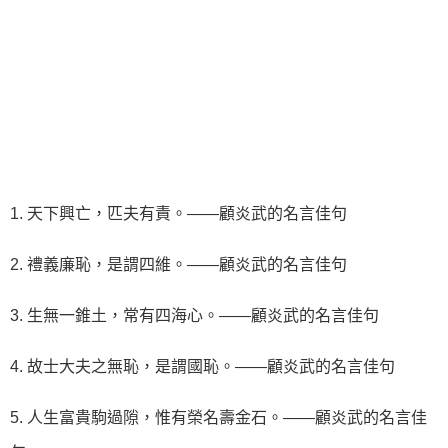
1. 天下興亡，匹夫有責。——顧炎武的名言佳句
2. 禮義廉恥，是謂四維。——顧炎武的名言佳句
3. 生無一錐土，常有四海心。——顧炎武的名言佳句
4. 故士大夫之無恥，是謂國恥。——顧炎武的名言佳句
5. 人生富貴駒過隙，惟有榮名壽金石。——顧炎武的名言佳