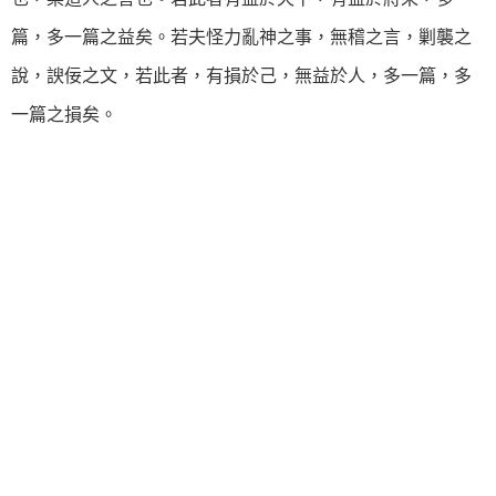
篇，多一篇之益矣。若夫怪力亂神之事，無稽之言，剿襲之
說，諛佞之文，若此者，有損於己，無益於人，多一篇，多
一篇之損矣。