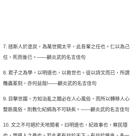
7. 拯斯人於塗炭，為萬世開太平，此吾輩之任也。仁以為己
任，死而後已。——顧炎武的名言佳句
8. 君子之為學，以明道也，以救世也。徒以詩文而已，所謂
雕蟲篆刻，亦何益哉!——顧炎武的名言佳句
9. 目擊世趨，方知治亂之關必在人心風俗，而所以轉移人心
整飭風俗，則教化紀綱為不可缺矣。——顧炎武的名言佳句
10. 文之不可絕於天地間者，曰明道也，紀政事也，察民隱
也，樂道人之善也。若此者有益於天下，有益於將來，多一