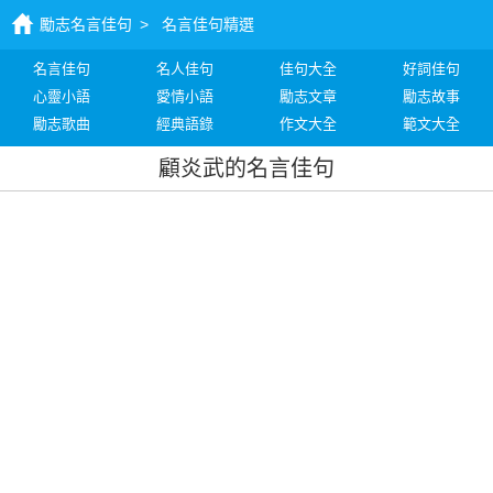
勵志名言佳句
>
名言佳句精選
名言佳句
名人佳句
佳句大全
好詞佳句
心靈小語
愛情小語
勵志文章
勵志故事
勵志歌曲
經典語錄
作文大全
範文大全
顧炎武的名言佳句